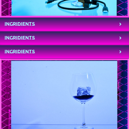
Ingridients
Ingridients
Ingridients